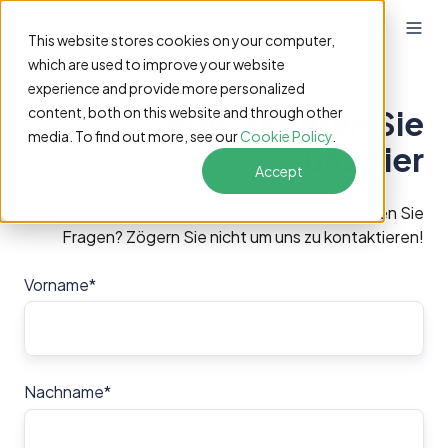
DE
This website stores cookies on your computer,
which are used to improve your website
experience and provide more personalized
Kontaktieren Sie
content, both on this website and through other
media. To find out more, see our
Cookie Policy
.
uns hier
Accept
Brauchen Sie extra Informationen oder haben Sie
Fragen? Zögern Sie nicht um uns zu kontaktieren!
Vorname
*
Nachname
*