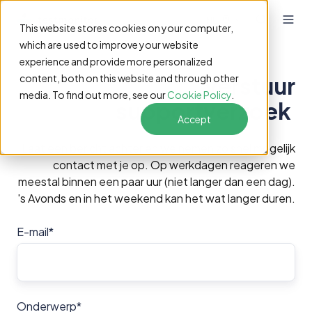
NL
This website stores cookies on your computer,
which are used to improve your website
experience and provide more personalized
Verstuur
content, both on this website and through other
media. To find out more, see our
Cookie Policy
.
supportverzoek
Accept
Laat een bericht achter en we nemen zo snel mogelijk
contact met je op. Op werkdagen reageren we
meestal binnen een paar uur (niet langer dan een dag).
's Avonds en in het weekend kan het wat langer duren.
E-mail
*
Onderwerp
*