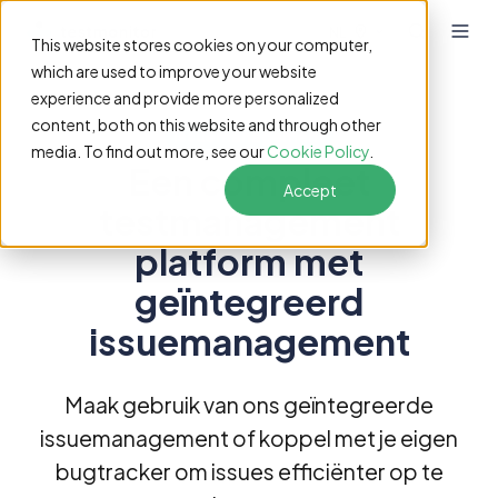
NL
This website stores cookies on your computer,
which are used to improve your website
experience and provide more personalized
content, both on this website and through other
Issuemanagement
media. To find out more, see our
Cookie Policy
.
Een compleet
Accept
testmanagement
platform met
geïntegreerd
issuemanagement
Maak gebruik van ons geïntegreerde
issuemanagement of koppel met je eigen
bugtracker om issues efficiënter op te