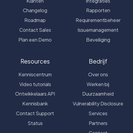
Klanten
Integraties
Changelog
Rapporten
Roadmap
Requirementbeheer
Contact Sales
Issuemanagement
Plan een Demo
Beveiliging
Resources
Bedrijf
Kenniscentrum
Over ons
Video tutorials
Werken bij
Ontwikkelaars API
Duurzaamheid
Kennisbank
Vulnerability Disclosure
Contact Support
Services
Status
Partners
Contact