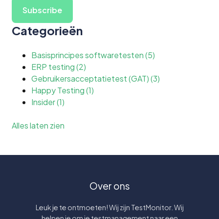
Categorieën
Basisprincipes softwaretesten
(5)
ERP testing
(2)
Gebruikersacceptatietest (GAT)
(3)
Happy Testing
(1)
Insider
(1)
Alles laten zien
Over ons
Leuk je te ontmoeten! Wij zijn TestMonitor. Wij
helpen je om je testmanagement naar een