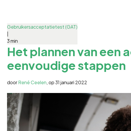
Gebruikersacceptatietest (GAT)
|
3 min
Het plannen van een a
eenvoudige stappen
door
René Ceelen
, op
31 januari 2022