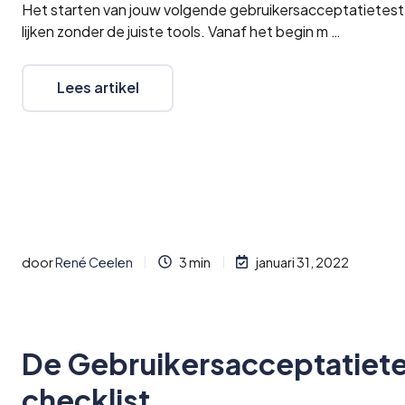
Het starten van jouw volgende gebruikersacceptatietes
lijken zonder de juiste tools. Vanaf het begin m …
Lees artikel
door
René Ceelen
3 min
januari 31, 2022
De Gebruikersacceptatiet
checklist