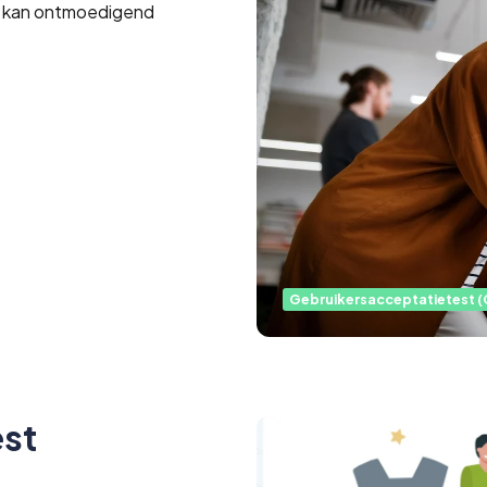
t kan ontmoedigend
Gebruikersacceptatietest (
est