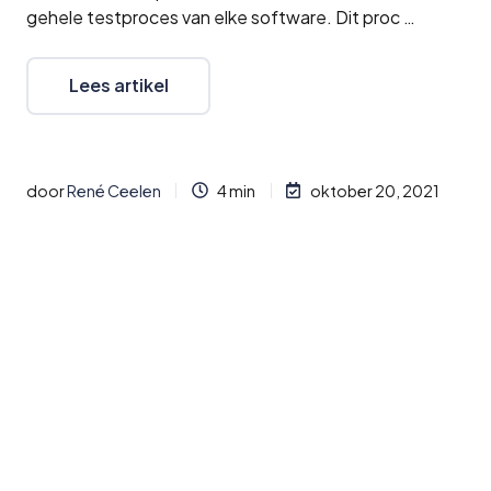
gehele testproces van elke software. Dit proc …
Lees artikel
door
René Ceelen
4 min
oktober 20, 2021