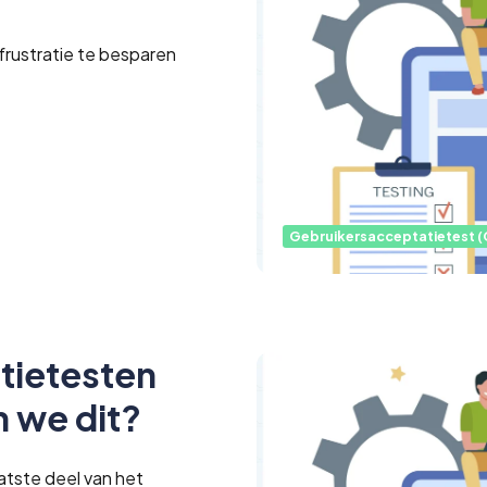
frustratie te besparen
Gebruikersacceptatietest (
tietesten
 we dit?
atste deel van het