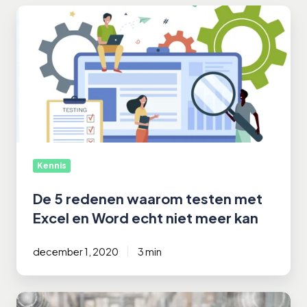
De
5
redenen
waarom
testen
met
Excel
en
Word
echt
Kennis
niet
meer
De 5 redenen waarom testen met
kan
Excel en Word echt niet meer kan
december 1, 2020
3 min
5