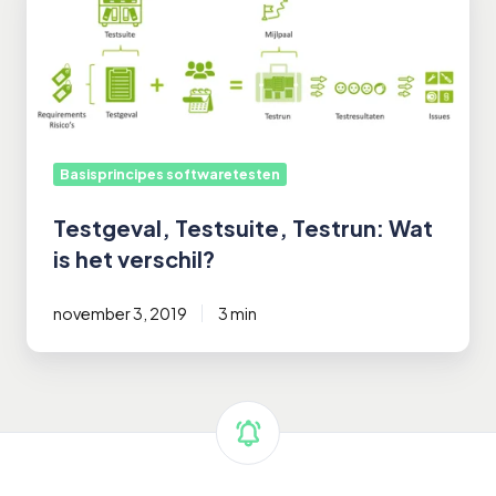
Testsuite,
Testrun:
Wat
is
het
verschil?
Basisprincipes softwaretesten
Testgeval, Testsuite, Testrun: Wat
is het verschil?
november 3, 2019
3 min