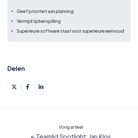
Geef prioriteit aan planning
Vermijd tijdverspilling
Superieure software staat voor superieure eenvoud
Delen
Deel
Deel
Deel
op
op
op
X
Facebook
LinkedIn
Vorig artikel
← Teamlid Spotlight: Jan Klos