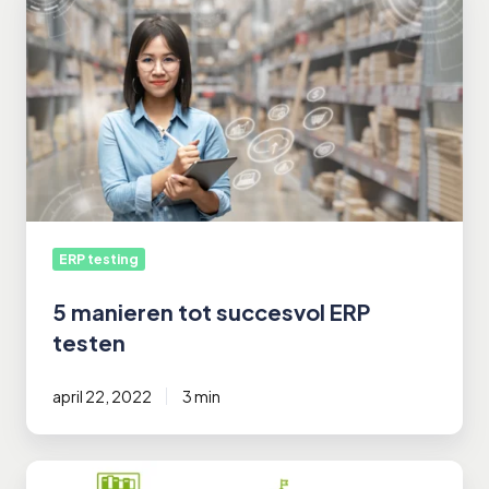
manieren
tot
succesvol
ERP
testen
ERP testing
5 manieren tot succesvol ERP
testen
april 22, 2022
3 min
Testgeval,