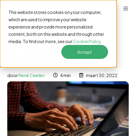
NL
This website stores cookies on your computer,
which are used to improve your website
experience and provide more personalized
3 manieren om het
content, both on this website and through other
media. To find out more, see our
Cookie Policy
.
softwaretesten
Accept
eenvoudiger te maken
door
René Ceelen
4 min
maart 30, 2022